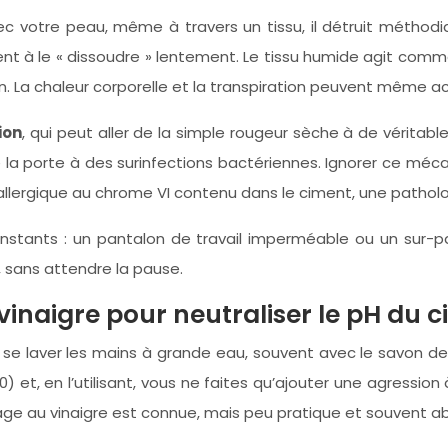
 votre peau, même à travers un tissu, il détruit méthodiqu
evient à le « dissoudre » lentement. Le tissu humide agit c
a chaleur corporelle et la transpiration peuvent même acc
ion
, qui peut aller de la simple rougeur sèche à de vérita
vre la porte à des surinfections bactériennes. Ignorer ce mé
allergique au chrome VI contenu dans le ciment, une patholog
instants : un pantalon de travail imperméable ou un sur-pa
 sans attendre la pause.
inaigre pour neutraliser le pH du c
 se laver les mains à grande eau, souvent avec le savon de 
) et, en l’utilisant, vous ne faites qu’ajouter une agression
age au vinaigre est connue, mais peu pratique et souvent a