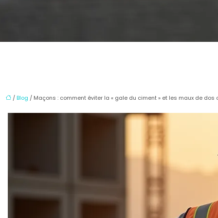
/
Blog
/ Maçons : comment éviter la « gale du ciment » et les maux de dos 