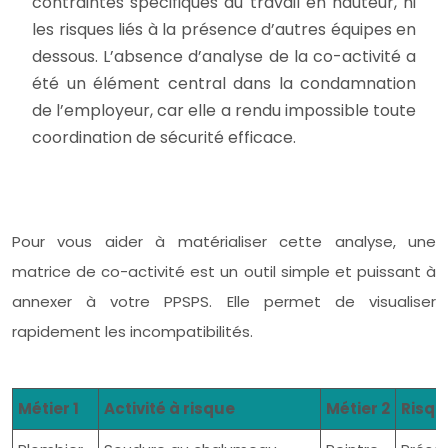
contraintes spécifiques du travail en hauteur, ni
les risques liés à la présence d’autres équipes en
dessous. L’absence d’analyse de la co-activité a
été un élément central dans la condamnation
de l’employeur, car elle a rendu impossible toute
coordination de sécurité efficace.
Pour vous aider à matérialiser cette analyse, une
matrice de co-activité est un outil simple et puissant à
annexer à votre PPSPS. Elle permet de visualiser
rapidement les incompatibilités.
Métier 1
Activité à risque
Métier 2
Risqu