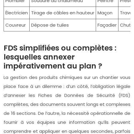
Plombier
Soudure au chalumeau
Peintre
Prése
Électricien
Tirage de câbles en hauteur
Maçon
Travai
Couvreur
Dépose de tuiles
Façadier
Chute
FDS simplifiées ou complètes :
lesquelles annexer
impérativement au plan ?
La gestion des produits chimiques sur un chantier vous
place face à un dilemme : d’un côté, l’obligation légale
d’annexer les Fiches de Données de Sécurité (FDS)
complètes, des documents souvent longs et complexes
de 16 sections. De l’autre, la nécessité opérationnelle de
fournir à vos équipes une information qu’ils peuvent
comprendre et appliquer en quelques secondes, parfois