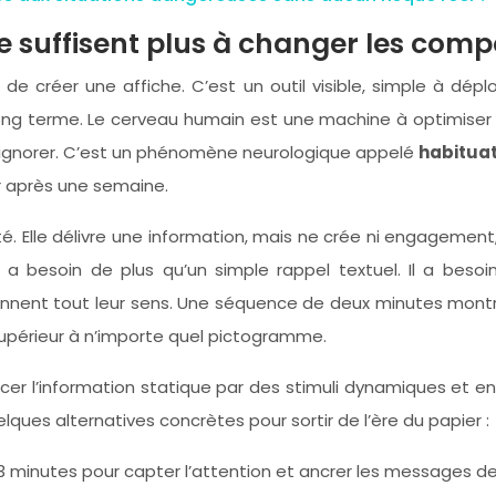
ne suffisent plus à changer les com
 de créer une affiche. C’est un outil visible, simple à dép
e long terme. Le cerveau humain est une machine à optimiser
et l’ignorer. C’est un phénomène neurologique appelé
habituat
ur après une semaine.
té. Elle délivre une information, mais ne crée ni engagement,
a besoin de plus qu’un simple rappel textuel. Il a beso
ennent tout leur sens. Une séquence de deux minutes montr
supérieur à n’importe quel pictogramme.
er l’information statique par des stimuli dynamiques et e
elques alternatives concrètes pour sortir de l’ère du papier :
2-3 minutes pour capter l’attention et ancrer les messages 