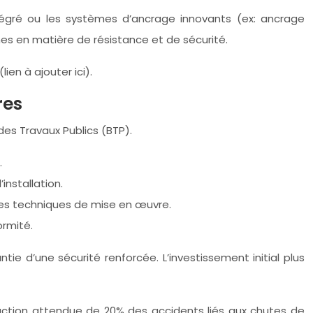
tégré ou les systèmes d’ancrage innovants (ex: ancrage
es en matière de résistance et de sécurité.
ien à ajouter ici).
res
des Travaux Publics (BTP).
.
nstallation.
 les techniques de mise en œuvre.
rmité.
tie d’une sécurité renforcée. L’investissement initial plus
réduction attendue de 20% des accidents liés aux chutes de