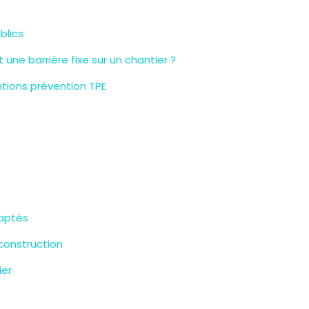
blics
 une barrière fixe sur un chantier ?
ions prévention TPE
daptés
 construction
ier