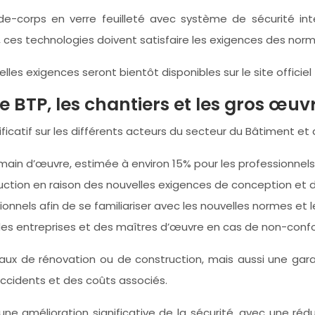
rde-corps en verre feuilleté avec système de sécurité in
ces technologies doivent satisfaire les exigences des norm
s exigences seront bientôt disponibles sur le site officiel (l
 BTP, les chantiers et les gros œuv
ficatif sur les différents acteurs du secteur du Bâtiment et 
in d’œuvre, estimée à environ 15% pour les professionnels
ction en raison des nouvelles exigences de conception et d’i
onnels afin de se familiariser avec les nouvelles normes et
des entreprises et des maîtres d’œuvre en cas de non-confo
ravaux de rénovation ou de construction, mais aussi une garan
ccidents et des coûts associés.
t une amélioration significative de la sécurité, avec une 